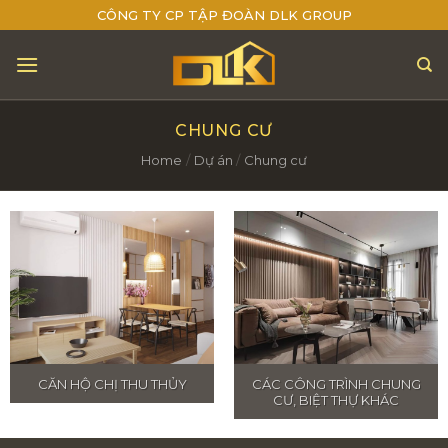
Skip
CÔNG TY CP TẬP ĐOÀN DLK GROUP
to
content
CHUNG CƯ
Home
/
Dự án
/
Chung cư
CĂN HỘ CHỊ THU THỦY
CÁC CÔNG TRÌNH CHUNG
CƯ, BIỆT THỰ KHÁC